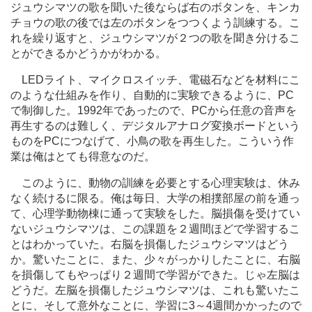
ジュウシマツの歌を聞いた後ならば右のボタンを、キンカ
チョウの歌の後では左のボタンをつつくよう訓練する。こ
れを繰り返すと、ジュウシマツが２つの歌を聞き分けるこ
とができるかどうかがわかる。
LED
ライト、マイクロスイッチ、電磁石などを材料にこ
のような仕組みを作り、自動的に実験できるように、
PC
で制御した。
1992
年であったので、
PC
から任意の音声を
再生するのは難しく、デジタルアナログ変換ボードという
ものを
PC
につなげて、小鳥の歌を再生した。こういう作
業は俺はとても得意なのだ。
このように、動物の訓練を必要とする心理実験は、休み
なく続けるに限る。俺は毎日、大学の相撲部屋の前を通っ
て、心理学動物棟に通って実験をした。脳損傷を受けてい
ないジュウシマツは、この課題を２週間ほどで学習するこ
とはわかっていた。右脳を損傷したジュウシマツはどう
か。驚いたことに、また、少々がっかりしたことに、右脳
を損傷してもやっぱり２週間で学習ができた。じゃ左脳は
どうだ。左脳を損傷したジュウシマツは、これも驚いたこ
とに、そして意外なことに、学習に3～4週間かかったので