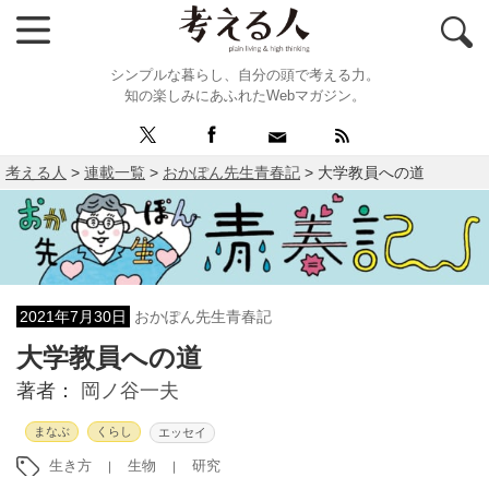
シンプルな暮らし、自分の頭で考える力。
知の楽しみにあふれたWebマガジン。
考える人
>
連載一覧
>
おかぽん先生青春記
>
大学教員への道
2021年7月30日
おかぽん先生青春記
大学教員への道
著者：
岡ノ谷一夫
まなぶ
くらし
エッセイ
生き方
生物
研究