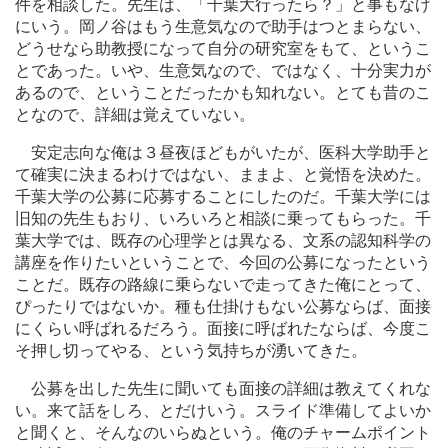
件を相談した。先生は、「千葉大行ったら？」と事もなげ
にいう。岡ノ谷はもう生意気なので助手はつとまらない、
どうせなら助教授になって自分の研究室をもて、というこ
とであった。いや、生意気なので、ではなく、十分実力が
あるので、ということだったかも知れない。とても昔のこ
となので、詳細は覚えていない。
安定志向な俺は３昼夜ほどもがいたが、医科大学助手と
て確実に決まるわけではない、ままよ、と覚悟を決めた。
千葉大学の公募に応募することにしたのだ。千葉大学には
旧知の先生もおり、いろいろと相談に乗ってもらった。千
葉大学では、既存の心理学とは異なる、文系の認知科学の
講座を作りたいということで、今回の公募になったという
ことだ。既存の路線に乗らないで走ってきた俺にとって、
ぴったりではないか。種も仕掛けもない公募ならば、面接
にくらい呼ばれるだろう。面接に呼ばれたならば、今度こ
そ押し切ってやる、という気持ちが湧いてきた。
公募を出した先生に聞いても面接の詳細は教えてくれな
い。来て話をしろ、とだけいう。スライド準備してよいか
と聞くと、そんなのいらぬという。俺のチャームポイント