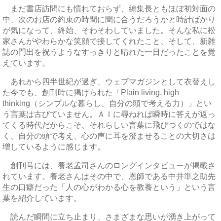
まだ書店訪問にも慣れておらず、編集長ともほぼ初対面の
中、次のお店の約束の時間に間に合うだろうかと時計ばかり
が気になって、終始、そわそわしていました。そんな私に松
家さんがやわらかな笑顔で接してくれたこと、そして、新雑
誌の門出を祝うようなすっきりと晴れた一日だったことを覚
えています。
あれから四半世紀が過ぎ、ウェブマガジンとして衣替えし
た今でも、創刊時に掲げられた「Plain living, high
thinking（シンプルな暮らし、自分の頭で考える力）」とい
う言葉は古びていません。ＡＩに尋ねれば瞬時に答えが返っ
てくる時代だからこそ、それらしい言葉に飛びつくのではな
く、自分の頭で考え、心の声に耳を澄ませることの大切さは
増しているように感じます。
創刊号には、養老孟司さんのロングインタビューが掲載さ
れています。養老さんはその中で、恩師である中井準之助先
生の口癖だった「人の心がわかる心を教養という」という言
葉を紹介しています。
読んだ瞬間に立ち止まり、さまざまな思いが湧き上がって