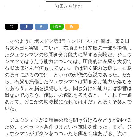
初回から読む
B!
LINE
そのようにポスドク第
3
ラウンドに入った俺
は、来る日
も来る日も実験していた。右脳または左脳の一部を損傷し
たジュウシマツの歌聞き分け能力に関する実験だ。ジュウ
シマツではうたう能力については、圧倒的に左脳が大切で
右脳はほとんど何もしてない。では聞く能力は逆に、右脳
のほうにあるのでは、というのが俺の仮説であった。だか
ら、右脳を損傷したジュウシマツは聞き分け能力が落ちる
であろう。左脳を損傷しても、聞き分けの能力には影響は
出ないであろう。俺はこの仮説を考えると、「これで一旗
あげて、どこかの助教授になれるはずだ」とほくそ笑んで
いた。
ジュウシマツが２種類の歌を聞き分けるかどうか調べる
ため、オペラント条件づけという技術を使った。まず、ジ
ュウシマツがボタンをつついたら餌を２粒あげる。次に、