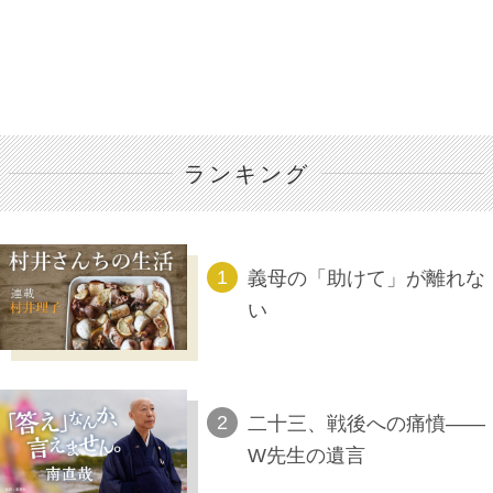
ランキング
義母の「助けて」が離れな
い
二十三、戦後への痛憤――
W先生の遺言