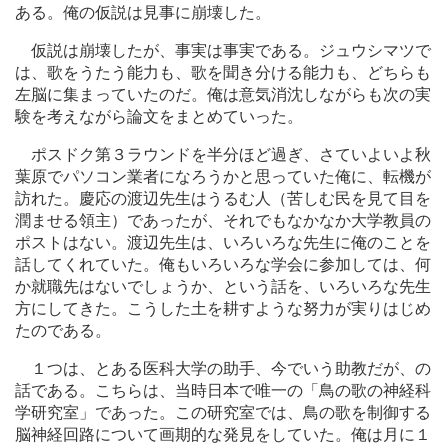
ある。俺の仮説は見事に崩壊した。
仮説は崩壊したが、事実は事実である。ジュウシマツで
は、歌をうたう能力も、歌を聞き分ける能力も、どちらも
左脳に集まっていたのだ。俺は意気消沈しながらも次の実
験を考えながら論文をまとめていった。
ポスドク第３ラウンドを半分ほど過ぎ、さていよいよ秋
葉原でパソコン業者になろうかと思っていた俺に、転機が
訪れた。慶応の渡辺先生はうるむ人（苦しむ民を見て目を
潤ませる領主）であったが、それでもなかなか大学教員の
ポストはない。渡辺先生は、いろいろな先生に俺のことを
話してくれていた。俺もいろいろな学会に参加しては、何
か就職先はないでしょうか、という話を、いろいろな先生
方にしてきた。こうした土を耕すような努力が実りはじめ
たのである。
１つは、とある医科大学の助手、今でいう助教だが、の
話である。こちらは、当時日本で唯一の「鳥の歌の神経科
学研究室」であった。この研究室では、鳥の歌を制御する
脳神経回路について画期的な発見をしていた。俺は月に１