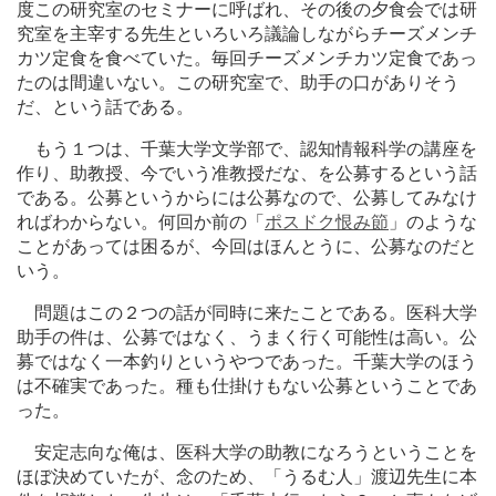
度この研究室のセミナーに呼ばれ、その後の夕食会では研
究室を主宰する先生といろいろ議論しながらチーズメンチ
カツ定食を食べていた。毎回チーズメンチカツ定食であっ
たのは間違いない。この研究室で、助手の口がありそう
だ、という話である。
もう１つは、千葉大学文学部で、認知情報科学の講座を
作り、助教授、今でいう准教授だな、を公募するという話
である。公募というからには公募なので、公募してみなけ
ればわからない。何回か前の「
ポスドク恨み節
」のような
ことがあっては困るが、今回はほんとうに、公募なのだと
いう。
問題はこの２つの話が同時に来たことである。医科大学
助手の件は、公募ではなく、うまく行く可能性は高い。公
募ではなく一本釣りというやつであった。千葉大学のほう
は不確実であった。種も仕掛けもない公募ということであ
った。
安定志向な俺は、医科大学の助教になろうということを
ほぼ決めていたが、念のため、「うるむ人」渡辺先生に本