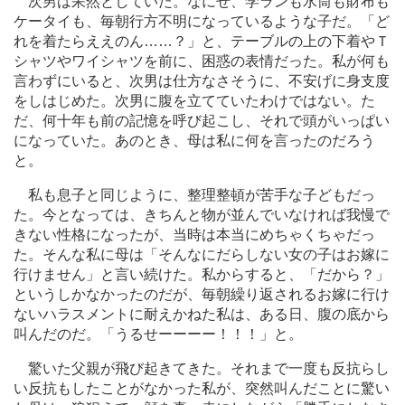
次男は呆然としていた。なにせ、学ランも水筒も財布も
ケータイも、毎朝行方不明になっているような子だ。「ど
れを着たらええのん
…
…？」と、テーブルの上の下着やＴ
シャツやワイシャツを前に、困惑の表情だった。私が何も
言わずにいると、次男は仕方なさそうに、不安げに身支度
をしはじめた。次男に腹を立てていたわけではない。た
だ、何十年も前の記憶を呼び起こし、それで頭がいっぱい
になっていた。あのとき、母は私に何を言ったのだろう
と。
私も息子と同じように、整理整頓が苦手な子どもだっ
た。今となっては、きちんと物が並んでいなければ我慢で
きない性格になったが、当時は本当にめちゃくちゃだっ
た。そんな私に母は「そんなにだらしない女の子はお嫁に
行けません」と言い続けた。私からすると、「だから？」
というしかなかったのだが、毎朝繰り返されるお嫁に行け
ないハラスメントに耐えかねた私は、ある日、腹の底から
叫んだのだ。「うるせーーーー！！！」と。
驚いた父親が飛び起きてきた。それまで一度も反抗らし
い反抗もしたことがなかった私が、突然叫んだことに驚い