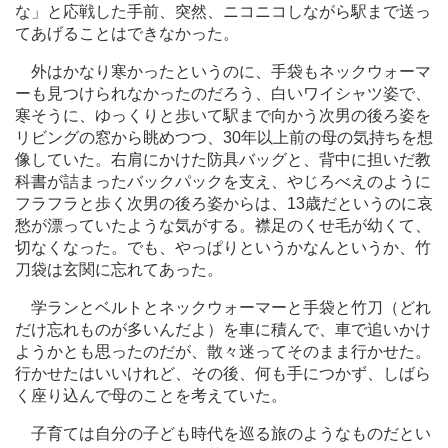
な」と応戦した手前、突然、ニコニコしながら駅まで送っ
てあげることはできなかった。
外はかなり寒かったというのに、手袋もネックウォーマ
ーも見つけられなかったのだろう、白いワイシャツ姿で、
寒そうに、ゆっくりと歩いて駅まで向かう次男の後ろ姿を
リビングの窓から眺めつつ、30年以上前の母の気持ちを想
像していた。右肩にかけた防具バッグと、背中に担いだ教
科書が詰まったバックパックを支え、やじろべえのように
フラフラと歩く次男の後ろ姿からは、13歳だというのに哀
愁が漂っていたような気がする。襟足のくせ毛が幼くて、
切なくなった。でも、やっぱりというかなんというか、竹
刀袋は玄関に忘れてあった。
学ランとベルトとネックウォーマーと手袋と竹刀（どれ
だけ忘れものが多いんだよ）を車に積んで、車で追いかけ
ようかとも思ったのだが、散々迷ってそのまま行かせた。
行かせたはいいけれど、その後、何も手につかず、しばら
く座り込んで母のことを考えていた。
子育ては自分の子ども時代を巡る旅のようなものだとい