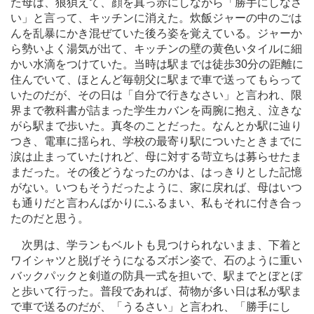
た母は、狼狽えて、顔を真っ赤にしながら「勝手にしなさ
い」と言って、キッチンに消えた。炊飯ジャーの中のごは
んを乱暴にかき混ぜていた後ろ姿を覚えている。ジャーか
ら勢いよく湯気が出て、キッチンの壁の黄色いタイルに細
かい水滴をつけていた。当時は駅までは徒歩30分の距離に
住んでいて、ほとんど毎朝父に駅まで車で送ってもらって
いたのだが、その日は「自分で行きなさい」と言われ、限
界まで教科書が詰まった学生カバンを両腕に抱え、泣きな
がら駅まで歩いた。真冬のことだった。なんとか駅に辿り
つき、電車に揺られ、学校の最寄り駅についたときまでに
涙は止まっていたけれど、母に対する苛立ちは募らせたま
まだった。その後どうなったのかは、はっきりとした記憶
がない。いつもそうだったように、家に戻れば、母はいつ
も通りだと言わんばかりにふるまい、私もそれに付き合っ
たのだと思う。
次男は、学ランもベルトも見つけられないまま、下着と
ワイシャツと脱げそうになるズボン姿で、石のように重い
バックパックと剣道の防具一式を担いで、駅までとぼとぼ
と歩いて行った。普段であれば、荷物が多い日は私が駅ま
で車で送るのだが、「うるさい」と言われ、「勝手にし