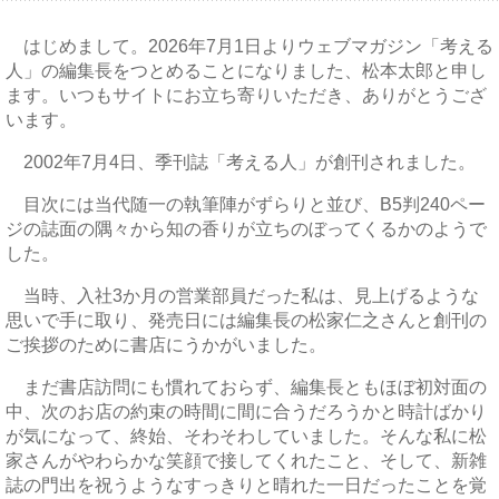
はじめまして。2026年7月1日よりウェブマガジン「考える
人」の編集長をつとめることになりました、松本太郎と申し
ます。いつもサイトにお立ち寄りいただき、ありがとうござ
います。
2002年7月4日、季刊誌「考える人」が創刊されました。
目次には当代随一の執筆陣がずらりと並び、B5判240ペー
ジの誌面の隅々から知の香りが立ちのぼってくるかのようで
した。
当時、入社3か月の営業部員だった私は、見上げるような
思いで手に取り、発売日には編集長の松家仁之さんと創刊の
ご挨拶のために書店にうかがいました。
まだ書店訪問にも慣れておらず、編集長ともほぼ初対面の
中、次のお店の約束の時間に間に合うだろうかと時計ばかり
が気になって、終始、そわそわしていました。そんな私に松
家さんがやわらかな笑顔で接してくれたこと、そして、新雑
誌の門出を祝うようなすっきりと晴れた一日だったことを覚