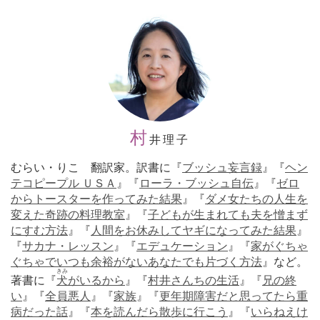
村
井理子
むらい・りこ 翻訳家。訳書に『
ブッシュ妄言録
』『
ヘン
テコピープル ＵＳＡ
』『
ローラ・ブッシュ自伝
』『
ゼロ
からトースターを作ってみた結果
』『
ダメ女たちの人生を
変えた奇跡の料理教室
』『
子どもが生まれても夫を憎まず
にすむ方法
』『
人間をお休みしてヤギになってみた結果
』
『
サカナ・レッスン
』『
エデュケーション
』『
家がぐちゃ
ぐちゃでいつも余裕がないあなたでも片づく方法
』など。
きみ
著書に『
犬
がいるから
』『
村井さんちの生活
』『
兄の終
い
』『
全員悪人
』『
家族
』『
更年期障害だと思ってたら重
病だった話
』『
本を読んだら散歩に行こう
』『
いらねえけ