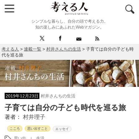
シンプルな暮らし、自分の頭で考える力。
知の楽しみにあふれたWebマガジン。
考える人
>
連載一覧
>
村井さんちの生活
>
子育ては自分の子ども時
代を巡る旅
2019年12月23日
村井さんちの生活
子育ては自分の子ども時代を巡る旅
著者：
村井理子
こころ
思い出すこと
エッセイ
思い出
生活