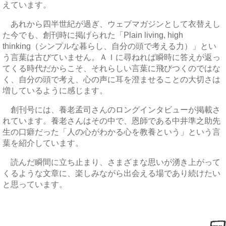
えています。
あれから四半世紀が過ぎ、ウェブマガジンとして衣替えし
た今でも、創刊時に掲げられた「Plain living, high
thinking（シンプルな暮らし、自分の頭で考える力）」とい
う言葉は古びていません。ＡＩに尋ねれば瞬時に答えが返っ
てくる時代だからこそ、それらしい言葉に飛びつくのではな
く、自分の頭で考え、心の声に耳を澄ませることの大切さは
増しているように感じます。
創刊号には、養老孟司さんのロングインタビューが掲載さ
れています。養老さんはその中で、恩師である中井準之助先
生の口癖だった「人の心がわかる心を教養という」という言
葉を紹介しています。
読んだ瞬間に立ち止まり、さまざまな思いが湧き上がって
くるような文章に、楽しみながら出会える場であり続けたい
と思っています。