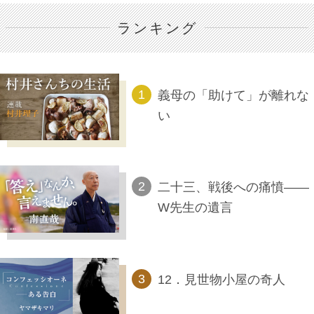
ランキング
義母の「助けて」が離れな
い
二十三、戦後への痛憤――
W先生の遺言
12．見世物小屋の奇人