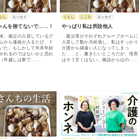
らし
エッセイ
くらし
こころ
エッセイ
ゃんを捨てないで……！
やっぱり私は所詮他人
末、義父の入居しているグ
義父母がそれぞれグループホームに
ムから連絡が入るたび、ド
入居して数か月経過し、私はすっかり
いた。もしかして年末年始
介護から縁遠い人になってしまっ
かれるのではないかと恐れ
た……と、書きたいところだが、現実
（年越しは家で……
はそう甘くはない。施設から山の……