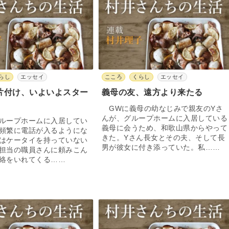
らし
エッセイ
こころ
くらし
エッセイ
片付け、いよいよスター
義母の友、遠方より来たる
GWに義母の幼なじみで親友のYさ
んが、グループホームに入居している
ループホームに入居してい
義母に会うため、和歌山県からやって
頻繁に電話が入るようにな
きた。Yさん長女とその夫、そして長
はケータイを持っていない
男が彼女に付き添っていた。私……
担当の職員さんに頼みこん
絡をいれてくる……