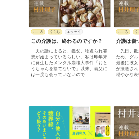
こころ
くらし
エッセイ
こころ
く
この介護は、終わるのですか？
介護は傷
夫の話によると、義父、物盗られ妄
先日、数
想が始まっているらしい。私は昨年末
ため、グル
に発生したメンタル崩壊大事件「おと
最後に彼女
うちゃんを捨てないで」以来、義父に
が搬送され
は一度も会っていないので……
穏やかな表