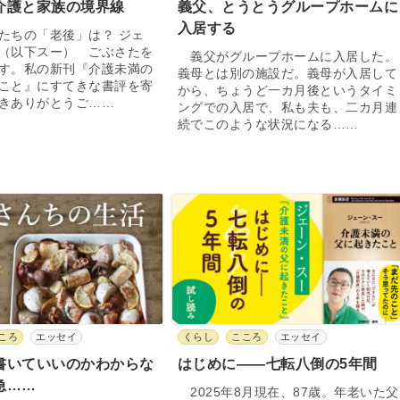
介護と家族の境界線
義父、とうとうグループホームに
入居する
たちの「老後」は？ ジェ
（以下スー） ごぶさたを
義父がグループホームに入居した。
す。私の新刊『介護未満の
義母とは別の施設だ。義母が入居して
こと』にすてきな書評を寄
から、ちょうど一カ月後というタイミ
きありがとうご……
ングでの入居で、私も夫も、二カ月連
続でこのような状況になる……
ころ
エッセイ
くらし
こころ
エッセイ
書いていいのかわからな
はじめに――七転八倒の5年間
急……
2025年8月現在、87歳。年老いた父