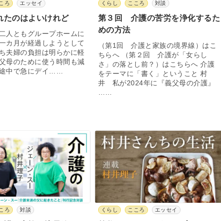
ころ
エッセイ
くらし
こころ
対談
れたのはよいけれど
第３回 介護の苦労を浄化するた
めの方法
二人ともグループホームに
一カ月が経過しようとして
（第1回 介護と家族の境界線）はこ
ち夫婦の負担は明らかに軽
ちらへ （第２回 介護が「女らし
父母のために使う時間も減
さ」の落とし前？）はこちらへ 介護
途中で急にデイ……
をテーマに「書く」ということ 村
井 私が2024年に『義父母の介護』
……
ころ
対談
くらし
こころ
エッセイ