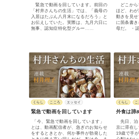
緊急で動画を回しています。前回の
どこから
「村井さんちの生活」では、「義母の
ほど、わが
入居はたぶん八月末になるだろう」と
動きを見せ
お伝えしていた。実際は、九月六日に
に箇条書き
無事、認知症特化型グルー……
母だ。 ・
くらし
こころ
エッセイ
くらし
こ
緊急で動画を回しています
外食は諦
「今、緊急で動画を回しています」
先日、泊
とは、動画配信者が、急ぎのお知らせ
京に滞在し
をするときとか、何か事件が勃発した
19歳で手