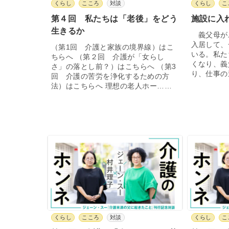
くらし
こころ
対談
くらし
こ
第４回 私たちは「老後」をどう
施設に入
生きるか
義父母が
入居して、
（第1回 介護と家族の境界線）はこ
いる。私た
ちらへ （第２回 介護が「女らし
くなり、義
さ」の落とし前？）はこちらへ （第3
り、仕事の
回 介護の苦労を浄化するための方
法）はこちらへ 理想の老人ホー……
くらし
こころ
対談
くらし
こ