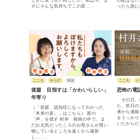
ときに使う言い回しだが、私は今、ま
心配はない
さにそんな気持ちでこの原……
ったら急に
こころ
からだ
対談
こころ
く
後篇 目指すは「かわいらしい」
恐怖の電
年寄り
その日、
た。前日の
（「前篇 認知症になってわかった
者から連絡
「本来の姿」」はこちら） 親の
をうっかり
「声」を残す 村井 映画の中で、ま
いたからだ
だお元気だったころのお母さんが買い
物しているところを遠くから撮影
し……