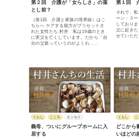
第２回 介護が「女らしさ」の落
第１回 
とし前？
それで、私
ーン・スー
（第1回 介護と家族の境界線）はこ
しておりま
ちらへ ケアする能力がプリセットさ
父に起きた
れた女性たち 村井 私は19歳のとき
せていただ
に実父を亡くしています。だから「自
分の父親っていうのがよくわ……
くらし
こころ
エッセイ
くらし
こ
義母、ついにグループホームに入
どこから
居する
いほどの