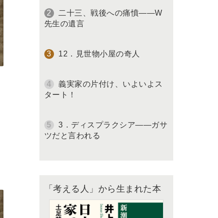
二十三、戦後への痛憤――W
先生の遺言
12．見世物小屋の奇人
義実家の片付け、いよいよス
タート！
3．ディスプラクシア――ガサ
ツだと言われる
「考える人」から生まれた本