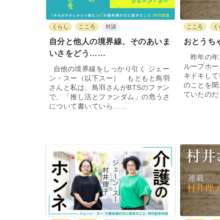
くらし
こころ
対談
こころ
く
自分と他人の境界線、そのあいま
おとうち
いさをどう……
昨年の年
ループホー
自他の境界線をしっかり引く ジェー
キドキして
ン・スー（以下スー） もともと鳥羽
のことを聞
さんと私は、鳥羽さんがBTSのファン
ていたのだ
で、「推し活とファンダム」の危うさ
について書いていら……