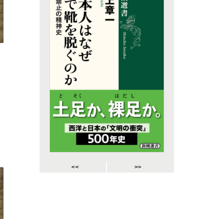
<<
>>