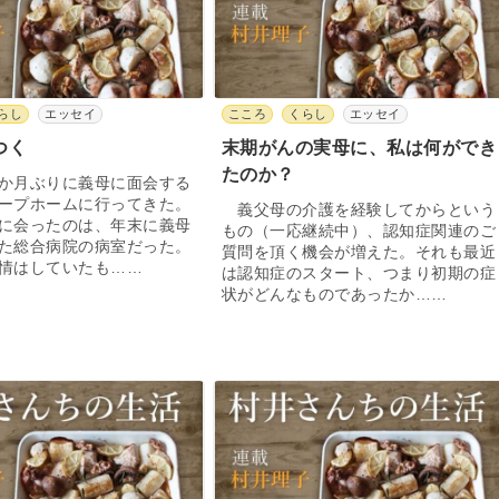
らし
エッセイ
こころ
くらし
エッセイ
つく
末期がんの実母に、私は何ができ
たのか？
か月ぶりに義母に面会する
ープホームに行ってきた。
義父母の介護を経験してからという
に会ったのは、年末に義母
もの（一応継続中）、認知症関連のご
た総合病院の病室だった。
質問を頂く機会が増えた。それも最近
情はしていたも……
は認知症のスタート、つまり初期の症
状がどんなものであったか……