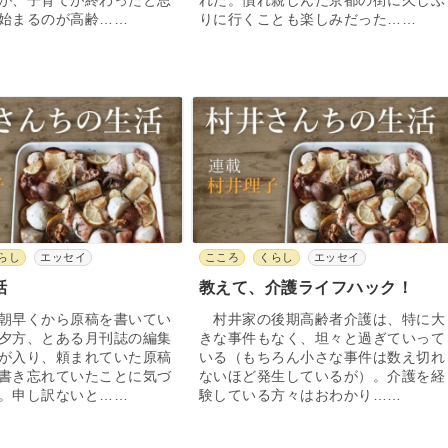
が、子育てが終わったと思
れた。慣れ親しんだ京都の街に久しぶ
始まるのが高齢……
りに行くことも楽しみだった……
らし
エッセイ
こころ
くらし
エッセイ
話
教えて、介護ライフハック！
朝早くから原稿を書いてい
村井家の後期高齢者介護は、特に大
夕方、とある月刊誌の編集
きな事件もなく、坦々と過ぎていって
が入り、頼まれていた原稿
いる（もちろん小さな事件は数え切れ
書き忘れていたことに気づ
ないほど発生しているが）。介護を経
。申し訳ないと……
験している方々はおわかり……