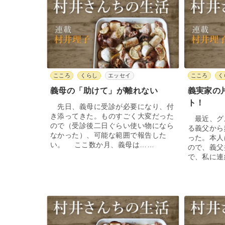
こころ
くらし
エッセイ
こころ
く
義母の「助けて」が離れない
義実家の
ト！
先日、義母に受診が必要になり、付
き添ってきた。ものすごく大変だった
最近、グ
ので（受診後二日ぐらい使い物になら
る義父から
なかった）、可能な範囲で報告した
った。本人
い。 ここ数か月、義母は……
ので、義父
で、私に連