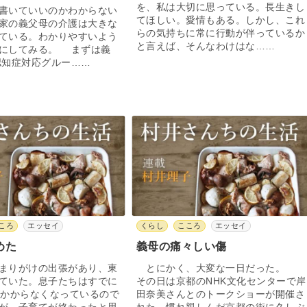
を、私は大切に思っている。長生きし
書いていいのかわからない
てほしい。愛情もある。しかし、これ
家の義父母の介護は大きな
らの気持ちに常に行動が伴っているか
ている。わかりやすいよう
と言えば、そんなわけはな……
にしてみる。 まずは義
認知症対応グルー……
ころ
エッセイ
くらし
こころ
エッセイ
めた
義母の痛々しい傷
まりがけの出張があり、東
とにかく、大変な一日だった。
ていた。息子たちはすでに
その日は京都のNHK文化センターで岸
がかからなくなっているので
田奈美さんとのトークショーが開催さ