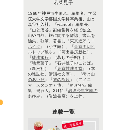
若菜晃子
1968年神戸市生まれ。編集者。学習
院大学文学部国文学科卒業後、山と
溪谷社入社。『wandel』編集長、
『山と溪谷』副編集長を経て独立。
山や自然、旅に関する雑誌、書籍を
編集、執筆。著書に『
東京近郊ミニ
ハイク
』（小学館）、『
東京周辺ヒ
ルトップ散歩
』（河出書房新社）、
『
徒歩旅行
』（暮しの手帖社）、
『
地元菓子
』『
石井桃子のことば
』
（新潮社）、『
東京甘味食堂
』（本
の雑誌社、講談社文庫）、『
街と山
のあいだ
』『
旅の断片
』（アノニ
マ・スタジオ）他。『
mürren
』編
集・発行人。3月に『
岩波少年文庫の
あゆみ
』（岩波書店）を上梓。
連載一覧