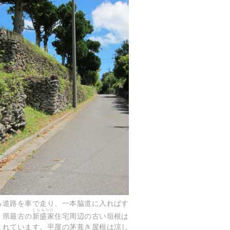
る道路を車で走り、一本脇道に入ればす
しんもりけ
。県最古の
新盛家
住宅周辺の古い垣根は
まれています。平屋の茅葺き屋根は涼し