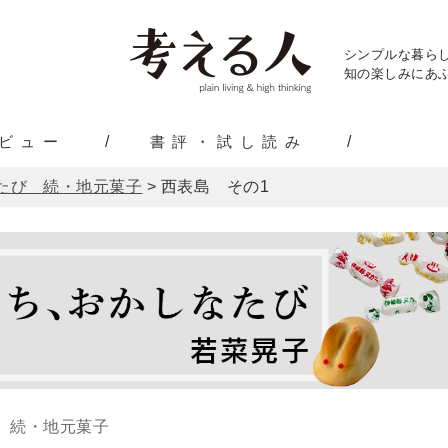
シンプルな暮ら
知の楽しみにあふ
ビュー
書評・試し読み
たび 続・地元菓子
>
西表島 その1
 続・地元菓子