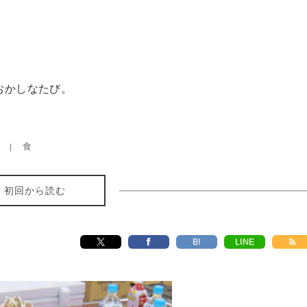
おかしなたび。
食
初回から読む
B!
LINE