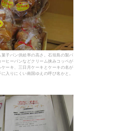
も菓子パン供給率の高さ。石垣島の製パ
コーヒーパンなどクリーム挟みコッペが
ルケーキ、三日月ケーキとケーキの名が
手に入りにくい南国ゆえの呼び名かと。