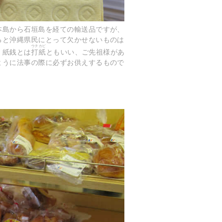
本島から石垣島を経ての輸送品ですが、
ると沖縄県民にとって欠かせないものは
ウチカビ
。紙銭とは
打紙
ともいい、ご先祖様があ
ように法事の際に必ずお供えするもので