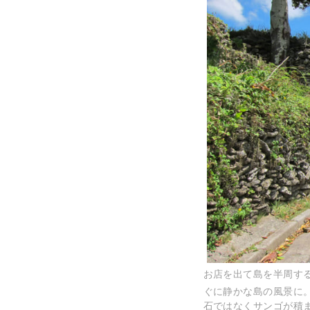
お店を出て島を半周す
ぐに静かな島の風景に
石ではなくサンゴが積