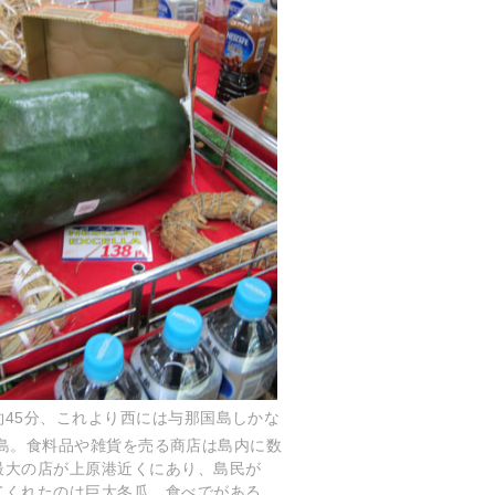
約45分、これより西には与那国島しかな
島。食料品や雑貨を売る商店は島内に数
最大の店が上原港近くにあり、島民が
てくれたのは巨大冬瓜。食べでがある