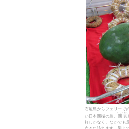
石垣島からフェリーで
いりおもて
い日本西端の島、
西表
軒しかなく、なかでも
次々に訪れます。迎え