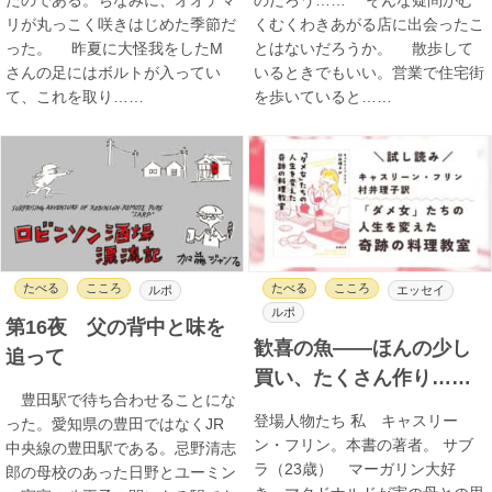
リが丸っこく咲きはじめた季節だ
くむくわきあがる店に出会ったこ
った。 昨夏に大怪我をしたM
とはないだろうか。 散歩して
さんの足にはボルトが入ってい
いるときでもいい。営業で住宅街
て、これを取り……
を歩いていると……
たべる
こころ
たべる
こころ
ルポ
エッセイ
ルポ
第16夜 父の背中と味を
歓喜の魚――ほんの少し
追って
買い、たくさん作り……
豊田駅で待ち合わせることにな
登場人物たち 私 キャスリー
った。愛知県の豊田ではなくJR
ン・フリン。本書の著者。 サブ
中央線の豊田駅である。忌野清志
ラ（23歳） マーガリン大好
郎の母校のあった日野とユーミン