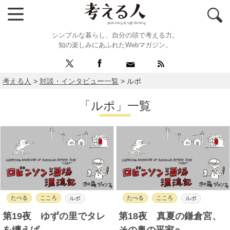
シンプルな暮らし、自分の頭で考える力。
知の楽しみにあふれたWebマガジン。
考える人
>
対談・インタビュー一覧
>
ルポ
「ルポ」一覧
たべる
こころ
たべる
こころ
ルポ
ルポ
第19夜 ゆずの里でタレ
第18夜 真夏の鎌倉宮、
を纏えば
その奥の平家へ