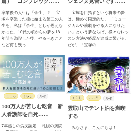
篇） コンプレック……
ジェンヌ見習いです……
卒業後の人生は「余生」？ 宝
宝塚を目指すという将来の夢
塚を卒業した後に始まる第二の人
は、極めて限定的だ。 「ミュー
生を、私は「余生」としか思えな
ジカルや演劇をやる人になりた
かった。10代の頃からの夢を18
い」という夢ならば、様々なレッ
年間も満喫した後、やるべきこと
スン方法や経歴が達成に繋がる。
など何も残っ……
だが、「宝塚の……
こころ
くらし
ルポ
くらし
こころ
ルポ
100万人が苦しむ吃音 新
雲取山でテント泊を満喫
人看護師を自死……
する
7年越しの労災認定 札幌の病院
みなさま、こんにちは！