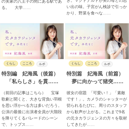
き。マクドナルドが実の母との思
の実家の八王子の間にある駅であ
い出の味。子宮がん検診で引っか
る。 大学……
かり、野菜を食べな……
くらし
こころ
くらし
こころ
ルポ
ルポ
特別編 妃海風（後篇）
特別篇 妃海風（前篇）
「私らしさ」を貫……
夢に向かって猪突……
（前回の記事はこちら） 宝塚
彼女の宿題 「可愛い！」「素敵
歌劇と聞くと、大きな背負い羽根
です！」。カメラのシャッターが
を思い浮かべる方は多いだろう。
切られるたびに、周りのスタッフ
公演の最後に出演者全員が大階段
から歓声が上がる。これまで9名
を降りてくるパレードのシーン
の元タカラジェンヌの方々を取材
で、トップス……
してきたが……