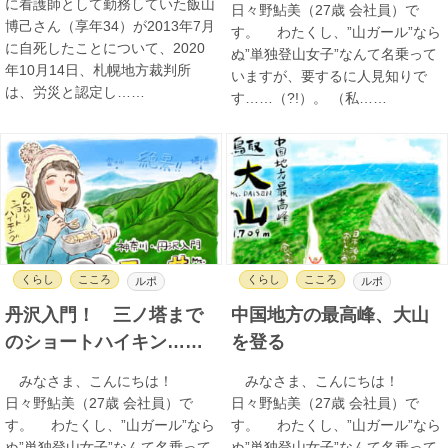
に看護師として勤務していた飯山
日々野鮎美（27歳 会社員）で
博己さん（享年34）が2013年7月
す。 わたくし、”山ガール”なら
に自死したことについて、2020
ぬ”単独登山女子”なんて名乗って
年10月14日、札幌地方裁判所
いますが、要するに人見知りで
は、労災と認定し……
す……（?!）。 （私……
くらし
こころ
くらし
こころ
ルポ
ルポ
丹沢入門！ 三ノ塔まで
中国地方の最高峰、大山
のショートハイキン……
を登る
みなさま、こんにちは！
みなさま、こんにちは！
日々野鮎美（27歳 会社員）で
日々野鮎美（27歳 会社員）で
す。 わたくし、”山ガール”なら
す。 わたくし、”山ガール”なら
ぬ”単独登山女子”なんて名乗って
ぬ”単独登山女子”なんて名乗って