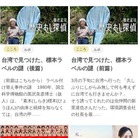
こころ
こころ
ルポ
ルポ
台湾で見つけた、標本ラ
台湾で見つけた、標本ラ
ベルの謎（後篇）
ベルの謎（前篇）
（前篇はこちらから） ラベル付
3月の下旬に台湾へ行った 「久し
け替え事件の謎 1980年、国立
ぶりにしがらみ無しで何も考えず
科学博物館の黒沢良彦博士（故
に台湾でも行きませんか？」
人）は、『素木(しらき)標本(ひょ
そう誘ってくれたのは虫仲間の新
うほん)の由来と経緯を知らなく
里達也さんだった。環境調査会社
ては、台湾の甲……
の社長を最……