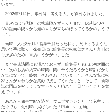
います。
2002年7月4日、季刊誌「考える人」が創刊されました。
目次には当代随一の執筆陣がずらりと並び、B5判240ペー
ジの誌面の隅々から知の香りが立ちのぼってくるかのようで
した。
当時、入社3か月の営業部員だった私は、見上げるような
思いで手に取り、発売日には編集長の松家仁之さんと創刊の
ご挨拶のために書店にうかがいました。
まだ書店訪問にも慣れておらず、編集長ともほぼ初対面の
中、次のお店の約束の時間に間に合うだろうかと時計ばかり
が気になって、終始、そわそわしていました。そんな私に松
家さんがやわらかな笑顔で接してくれたこと、そして、新雑
誌の門出を祝うようなすっきりと晴れた一日だったことを覚
えています。
あれから四半世紀が過ぎ、ウェブマガジンとして衣替えし
た今でも、創刊時に掲げられた「Plain living, high