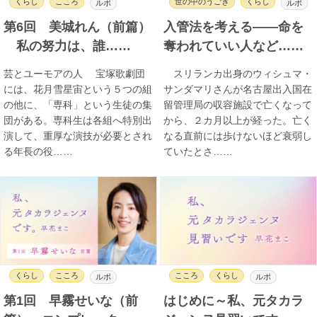
くらし
こころ
世の中のうごき
くらし
ルポ
ルポ
第6回 美城れん（前篇）
入管法を考える――命を
私の努力は、誰……
奪われていい人など……
芸とユーモアの人 宝塚歌劇団
スリランカ出身のウィシュマ・
には、花月雪星宙という５つの組
サンダマリさんが名古屋出入国在
の他に、「専科」という生徒の集
留管理局の収容施設で亡くなって
団がある。専科生は各組へ特別出
から、２カ月以上が経った。亡く
演して、重厚な演技が必要とされ
なる直前には歩けないほど衰弱し
る年長の役……
ていたとさ……
くらし
こころ
こころ
くらし
ルポ
ルポ
第1回 早霧せいな（前
はじめに～私、元タカラ