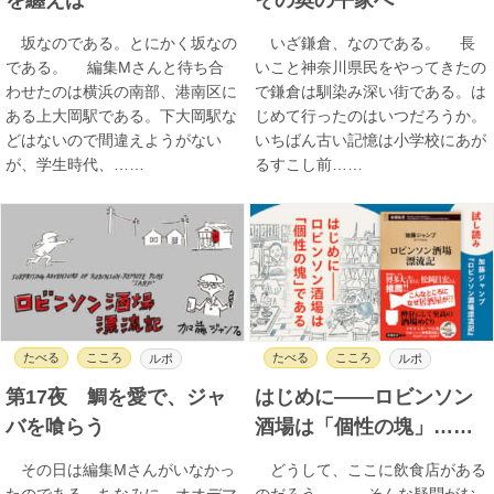
坂なのである。とにかく坂なの
いざ鎌倉、なのである。 長
である。 編集Mさんと待ち合
いこと神奈川県民をやってきたの
わせたのは横浜の南部、港南区に
で鎌倉は馴染み深い街である。は
ある上大岡駅である。下大岡駅な
じめて行ったのはいつだろうか。
どはないので間違えようがない
いちばん古い記憶は小学校にあが
が、学生時代、……
るすこし前……
たべる
こころ
たべる
こころ
ルポ
ルポ
第17夜 鯛を愛で、ジャ
はじめに――ロビンソン
バを喰らう
酒場は「個性の塊」……
その日は編集Mさんがいなかっ
どうして、ここに飲食店がある
たのである。ちなみに、オオデマ
のだろう…… そんな疑問がむ