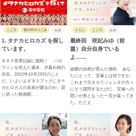
こころ
世の中のうごき
くらし
こころ
ルポ
ルポ
1. タナカヒロカズ を探し
最終回 咲妃みゆ（前
ています。
篇）自分自身でいる
よ……
ギネス世界記録に挑戦！ ハロ
ウィンを控えた週末、夕暮れ時の
故郷の自然が育んだ感性 あな
渋谷。2022年10月29日のこと
たにとって、宝塚とは何ですか。
だ。いよいよギネスブックにタナ
これまで元タカラジェンヌの方々
カヒロカズの名前が躍るのか。貸
にそう質問するたびに、宝塚への
し切った映画館……
思いが形となった一言が返ってき
た。たとえ……