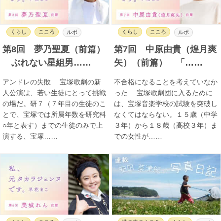
くらし
こころ
くらし
こころ
ルポ
ルポ
第8回 夢乃聖夏（前篇）
第7回 中原由貴（煌月爽
ぶれない星組男……
矢）（前篇） 「……
アンドレの失敗 宝塚歌劇の新
不合格になることを考えていなか
人公演は、若い生徒にとって挑戦
った 宝塚歌劇団に入るために
の場だ。研７（７年目の生徒のこ
は、宝塚音楽学校の試験を突破し
とで、宝塚では所属年数を研究科
なくてはならない。１５歳（中学
○年と表す）までの生徒のみで上
３年）から１８歳（高校３年）ま
演する、宝塚……
での女性が……