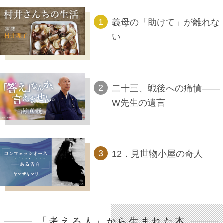
義母の「助けて」が離れな
い
二十三、戦後への痛憤――
W先生の遺言
12．見世物小屋の奇人
「考える人」から生まれた本