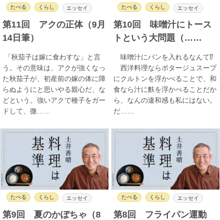
たべる
くらし
たべる
くらし
エッセイ
エッセイ
第11回 アクの正体（9月
第10回 味噌汁にトース
14日筆）
トという大問題（……
「秋茄子は嫁に食わすな」と言
味噌汁にパンを入れるなんて⁉︎
う。その意味は、アクが強くなっ
西洋料理ならポタージュスープ
た秋茄子が、初産前の嫁の体に障
にクルトンを浮かべることで、和
らぬようにと思いやる親心だ、な
食なら汁に麩を浮かべることだか
どという。強いアクで種子をガー
ら、なんの違和感も私にはない。
ドして、微……
だ……
たべる
くらし
たべる
くらし
エッセイ
エッセイ
第9回 夏のかぼちゃ（8
第8回 フライパン運動