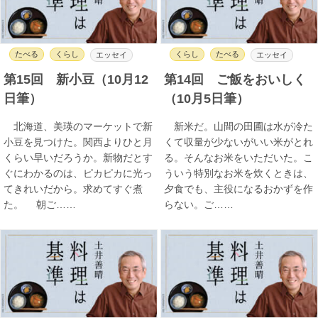
たべる
くらし
くらし
たべる
エッセイ
エッセイ
第15回 新小豆（10月12
第14回 ご飯をおいしく
日筆）
（10月5日筆）
北海道、美瑛のマーケットで新
新米だ。山間の田圃は水が冷た
小豆を見つけた。関西よりひと月
くて収量が少ないがいい米がとれ
くらい早いだろうか。新物だとす
る。そんなお米をいただいた。こ
ぐにわかるのは、ピカピカに光っ
ういう特別なお米を炊くときは、
てきれいだから。求めてすぐ煮
夕食でも、主役になるおかずを作
た。 朝ご……
らない。ご……