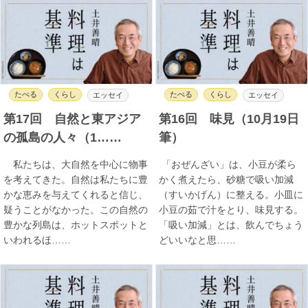
たべる
くらし
たべる
くらし
エッセイ
エッセイ
第17回 自然と東アジア
第16回 味見（10月19日
の孤島の人々（1……
筆）
私たちは、大自然を中心に物事
「おぜんざい」は、小豆が柔ら
を考えてきた。自然は私たちに豊
かく煮えたら、砂糖で吸い加減
かな恵みを与えてくれると信じ、
（すいかげん）に整える。小皿に
疑うことがなかった。この自然の
小豆の茹で汁をとり、味見する。
豊かな列島は、ホットスポットと
「吸い加減」とは、飲んでちょう
いわれるほ……
どいいなと思……