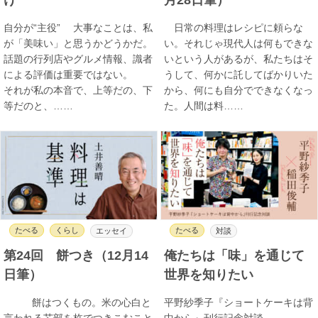
自分が“主役” 大事なことは、私
日常の料理はレシピに頼らな
が「美味い」と思うかどうかだ。
い。それじゃ現代人は何もできな
話題の行列店やグルメ情報、識者
いという人があるが、私たちはそ
による評価は重要ではない。
うして、何かに託してばかりいた
それが私の本音で、上等だの、下
から、何にも自分でできなくなっ
等だのと、……
た。人間は料……
たべる
くらし
たべる
エッセイ
対談
第24回 餅つき（12月14
俺たちは「味」を通じて
日筆）
世界を知りたい
餅はつくもの。米の心白と
平野紗季子『ショートケーキは背
言われる芯部を杵でつきこむこと
中から』刊行記念対談