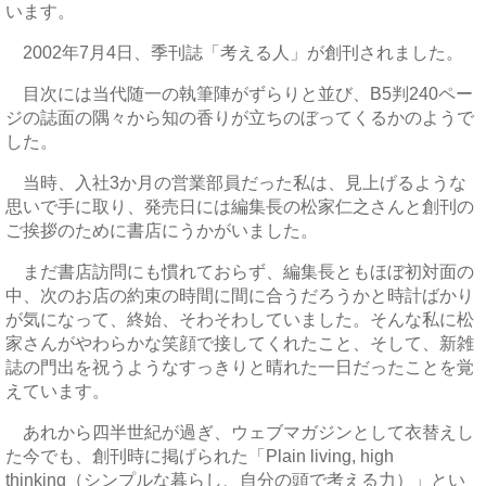
います。
2002年7月4日、季刊誌「考える人」が創刊されました。
目次には当代随一の執筆陣がずらりと並び、B5判240ペー
ジの誌面の隅々から知の香りが立ちのぼってくるかのようで
した。
当時、入社3か月の営業部員だった私は、見上げるような
思いで手に取り、発売日には編集長の松家仁之さんと創刊の
ご挨拶のために書店にうかがいました。
まだ書店訪問にも慣れておらず、編集長ともほぼ初対面の
中、次のお店の約束の時間に間に合うだろうかと時計ばかり
が気になって、終始、そわそわしていました。そんな私に松
家さんがやわらかな笑顔で接してくれたこと、そして、新雑
誌の門出を祝うようなすっきりと晴れた一日だったことを覚
えています。
あれから四半世紀が過ぎ、ウェブマガジンとして衣替えし
た今でも、創刊時に掲げられた「Plain living, high
thinking（シンプルな暮らし、自分の頭で考える力）」とい