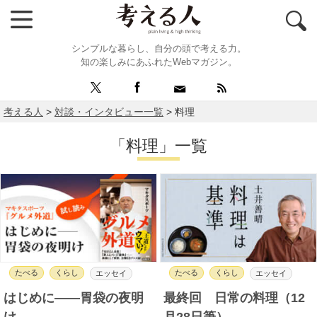
シンプルな暮らし、自分の頭で考える力。
知の楽しみにあふれたWebマガジン。
考える人
>
対談・インタビュー一覧
>
料理
「料理」一覧
たべる
くらし
たべる
くらし
エッセイ
エッセイ
はじめに――胃袋の夜明
最終回 日常の料理（12
け
月28日筆）