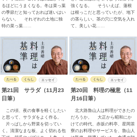
るほどにうまくなる。冬は菜っ葉
強くなる。 そういえば、蓮根
の季節だと知っておれば迷いはい
は根っこだと思っていたが、地下
らない。 それぞれの土地に独
の茎らしい。茎の穴に空気を入れ
特の菜っ葉……
て、美しい花……
たべる
くらし
たべる
くらし
エッセイ
エッセイ
第21回 サラダ（11月23
第20回 料理の極意（11
日筆）
月16日筆）
この頃、夜の食事を軽くしたい
北大路魯山人は料理ができたの
と思って、サラダをよく作る。
だろうか。 大正から昭和にか
片っぱしから野菜を切ってい
けての時代、赤坂の料亭、星岡茶
く。清潔なまな板、よく切れる包
寮のお料理やサービスを、魯山人