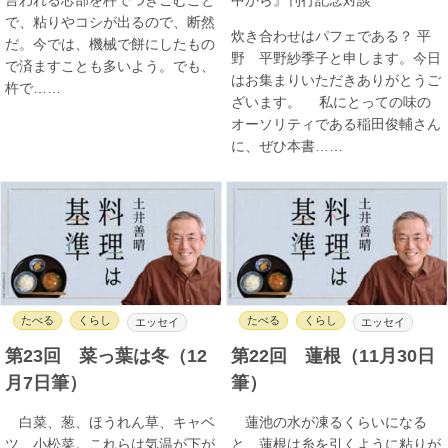
で、粘りやコシが出るので、断然
炊き合わせはパフェである？ 平
だ。今では、機械で餅にしたもの
野 平野紗季子と申します。今日
で済ますことも多いよう。でも、
はお集まりいただきありがとうご
杵で……
ざいます。 私にとっての味の
オーソリティである稲田俊輔さん
に、ぜひ本書……
たべる
くらし
たべる
くらし
エッセイ
エッセイ
第23回 菜っ葉は冬（12
第22回 蓮根（11月30日
月7日筆）
筆）
白菜、葱、ほうれん草、キャベ
蓮池の水が凍るくらいになる
ツ、小松菜。これらは気温が下が
と、蓮根は糸を引くように粘りが