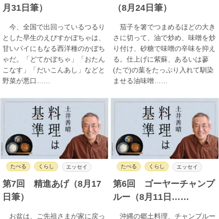
月31日筆）
（8月24日筆）
今、全国で出回っているつるり
茄子を箸でつまめるほどの大き
とした早生のえびすかぼちゃは、
さに切って、油で炒め、味噌を炒
甘いパイにもなる西洋種のかぼち
り付け、砂糖で味噌の辛味を抑え
ゃだ。「どてかぼちゃ」「おたん
る。仕上げに紫蘇、あるいは蓼
こなす」「だいこんあし」などと
(たで)の葉をたっぷり入れて馴染
野菜が悪口……
ませる油味噌……
たべる
くらし
たべる
くらし
エッセイ
エッセイ
第7回 精進あげ（8月17
第6回 ゴーヤーチャンプ
日筆）
ルー（8月11日……
お盆は、ご先祖さまが家に戻っ
沖縄の郷土料理、チャンプルー