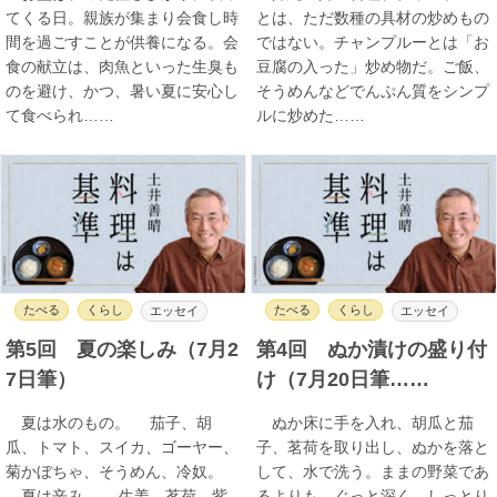
てくる日。親族が集まり会食し時
とは、ただ数種の具材の炒めもの
間を過ごすことが供養になる。会
ではない。チャンプルーとは「お
食の献立は、肉魚といった生臭も
豆腐の入った」炒め物だ。ご飯、
のを避け、かつ、暑い夏に安心し
そうめんなどでんぷん質をシンプ
て食べられ……
ルに炒めた……
たべる
くらし
たべる
くらし
エッセイ
エッセイ
第5回 夏の楽しみ（7月2
第4回 ぬか漬けの盛り付
7日筆）
け（7月20日筆……
夏は水のもの。 茄子、胡
ぬか床に手を入れ、胡瓜と茄
瓜、トマト、スイカ、ゴーヤー、
子、茗荷を取り出し、ぬかを落と
菊かぼちゃ、そうめん、冷奴。
して、水で洗う。ままの野菜であ
夏は辛み。 生姜、茗荷、紫
るよりも、ぐっと深く、しっとり