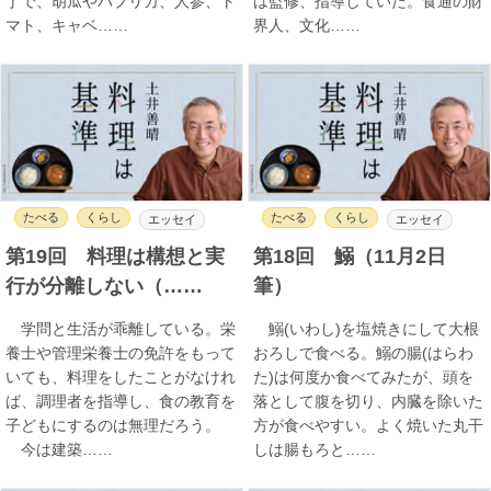
丁で、胡瓜やパプリカ、人参、ト
は監修、指導していた。食通の財
マト、キャベ……
界人、文化……
たべる
くらし
たべる
くらし
エッセイ
エッセイ
第19回 料理は構想と実
第18回 鰯（11月2日
行が分離しない（……
筆）
学問と生活が乖離している。栄
鰯(いわし)を塩焼きにして大根
養士や管理栄養士の免許をもって
おろしで食べる。鰯の腸(はらわ
いても、料理をしたことがなけれ
た)は何度か食べてみたが、頭を
ば、調理者を指導し、食の教育を
落として腹を切り、内臓を除いた
子どもにするのは無理だろう。
方が食べやすい。よく焼いた丸干
今は建築……
しは腸もろと……