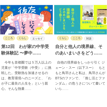
こころ
くらし
くらし
こころ
エッセイ
対談
第12回 わが家の中学受
自分と他人の境界線、そ
験体験記 〜夢中……
のあいまいさをどう……
今年も首都圏では５万人以上の
自他の境界線をしっかり引く ジ
児童が「中学受験（中受）」に挑
ェーン・スー（以下スー） もと
戦した。受験熱を加速させるの
もと鳥羽さんと私は、鳥羽さんが
は、教育環境へのニーズと、「わ
BTSのファンで、「推し活とファ
が子に最良の人生を」という親
ンダム」の危うさについて書いて
心。そんな熱量……
いら……