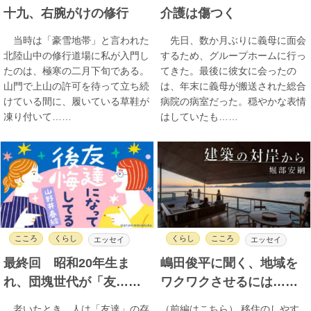
十九、右腕がけの修行
介護は傷つく
当時は「豪雪地帯」と言われた
先日、数か月ぶりに義母に面会
北陸山中の修行道場に私が入門し
するため、グループホームに行っ
たのは、極寒の二月下旬である。
てきた。最後に彼女に会ったの
山門で上山の許可を待って立ち続
は、年末に義母が搬送された総合
けている間に、履いている草鞋が
病院の病室だった。穏やかな表情
凍り付いて……
はしていたも……
こころ
くらし
くらし
こころ
エッセイ
エッセイ
最終回 昭和20年生ま
嶋田俊平に聞く、地域を
れ、団塊世代が「友……
ワクワクさせるには……
老いたとき、人は「友達」の存
（前編はこちら） 移住のしやす