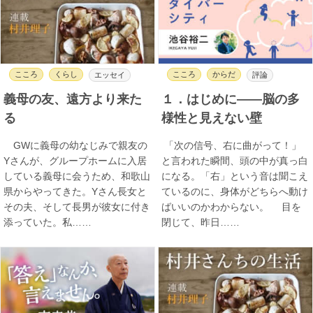
こころ
くらし
こころ
からだ
エッセイ
評論
義母の友、遠方より来た
１．はじめに――脳の多
る
様性と見えない壁
GWに義母の幼なじみで親友の
「次の信号、右に曲がって！」
Yさんが、グループホームに入居
と言われた瞬間、頭の中が真っ白
している義母に会うため、和歌山
になる。「右」という音は聞こえ
県からやってきた。Yさん長女と
ているのに、身体がどちらへ動け
その夫、そして長男が彼女に付き
ばいいのかわからない。 目を
添っていた。私……
閉じて、昨日……