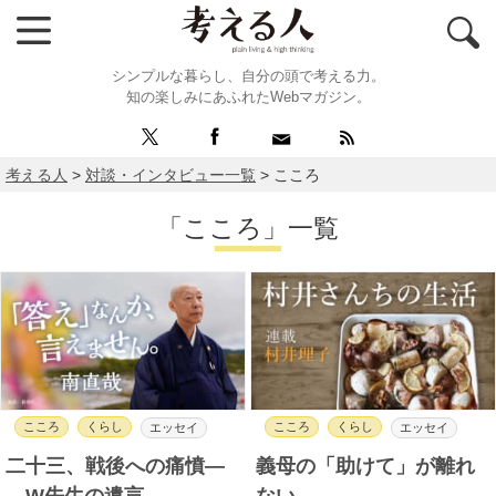
シンプルな暮らし、自分の頭で考える力。
知の楽しみにあふれたWebマガジン。
考える人
>
対談・インタビュー一覧
>
こころ
「こころ」一覧
こころ
くらし
こころ
くらし
エッセイ
エッセイ
二十三、戦後への痛憤―
義母の「助けて」が離れ
―W先生の遺言
ない