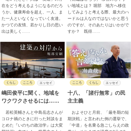
在をどう考えるようになるのだろ
い地域とは？ 堀部 地方へ移住
うか。健康寿命を超え、一人、ま
してみようと考える際、最大のハ
た一人といなくなっていく友達。
ードルは人なのではないかと思う
かつての友情、若かりし日の思い
のですが、そのあたりはいかがで
出は美しく……
すか？ 既得……
くらし
こころ
こころ
くらし
エッセイ
エッセイ
嶋田俊平に聞く、地域を
十八、「諸行無常」の民
ワクワクさせるには……
主主義
若松英輔さんと中島岳志さんが
およそひと月前、「厳冬期の短
コロナ禍のときに行った対談をま
期決戦」と言われた例の選挙で、
とめた『いのちの政治学』は大変
「中道」を名乗る急ごしらえの政