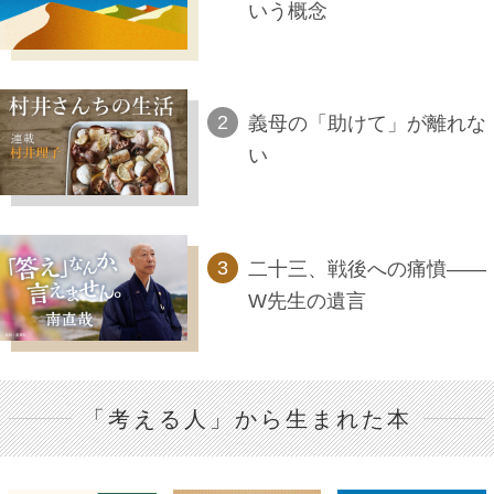
いう概念
義母の「助けて」が離れな
い
二十三、戦後への痛憤――
W先生の遺言
「考える人」から生まれた本