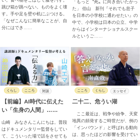
「もっと〝死〟に向き合いたかっ
跳び箱が跳べない。ものをよく壊
た」 伯山 新刊『それでも息子
す。手や足を壁や机にぶつける。
を日本の小学校に通わせたい』の
「なぜこんなに簡単なことが、自
中で、小学校は日本の公立、中学
分にはでき……
からはインターナショナルスクー
ルというご……
くらし
こころ
こころ
くらし
対談
エッセイ
【前編】AI時代に伝えた
二十二、危うい湖
い「生身の人間」……
ここ最近は、戦争や紛争、天変
地異の頻発するご時世だが、例の
山崎 みなさんこんにちは。普段
「インバウンド」と呼ばれる動向
はドキュメンタリー監督をしてい
は、思ったほどの影響を受けてい
て、こういった場で話をさせても