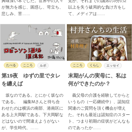
興味深い本でした。世界中の人々
党が、それまでの議席の3分の2
が無力を感じ、困惑し、苛立ち、
以上を失う破局的な負け方をし
悲しみ、苦……
て、メディアは……
たべる
こころ
こころ
くらし
ルポ
エッセイ
第19夜 ゆずの里でタレ
末期がんの実母に、私は
を纏えば
何ができたのか？
坂なのである。とにかく坂なの
義父母の介護を経験してからと
である。 編集Mさんと待ち合
いうもの（一応継続中）、認知症
わせたのは横浜の南部、港南区に
関連のご質問を頂く機会が増え
ある上大岡駅である。下大岡駅な
た。それも最近は認知症のスター
どはないので間違えようがない
ト、つまり初期の症状がどんなも
が、学生時代、……
のであったか……