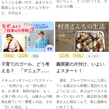
ないらしく、どこに行っても、そ
らうことも多いので、あまりもう
れなりの数……
緊張しなくなってきたんですけ
ど、今日はさ……
くらし
こころ
こころ
くらし
対談
エッセイ
子育てのゴール、どう考
義実家の片付け、いよい
える？ 「マニュア……
よスタート！
ドキュメンタリーとバラエティ―
最近、グループホームに入居し
― 「仕掛ける」か「待ち続け
ている義父から頻繁に電話が入る
る」か 鈴木：制作の話を、もっ
ようになった。本人はケータイを
と深く伺いたいな。山崎さんの映
持っていないので、義父担当の職
画を観ていて一番驚くのは、その
員さんに頼みこんで、私に連絡を
「引いた視点」と……
いれてくる……