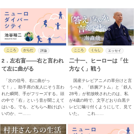
こころ
からだ
こころ
くらし
評論
エッセイ
2．左右盲――右と言われ
二十一、ヒーローは「仕
て左に曲がる
方なく」戦う
「次の信号、右に曲がっ
国産テレビアニメの草分けと言
て！」。助手席の友人にそう言わ
うべき、「鉄腕アトム」と「鉄人
れた瞬間、手がフリーズする。頭
28号」が初放映されたのは、私
の中で「右」という音が聞こえて
が4歳の時で、文字どおり白黒テ
はいる。でも、どちらへ動けばい
レビに噛り付くようにして、見て
いのか、一……
いた。 これ……