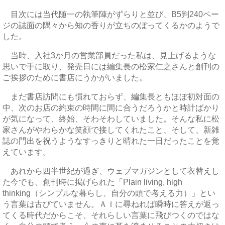
目次には当代随一の執筆陣がずらりと並び、B5判240ペー
ジの誌面の隅々から知の香りが立ちのぼってくるかのようで
した。
当時、入社3か月の営業部員だった私は、見上げるような
思いで手に取り、発売日には編集長の松家仁之さんと創刊の
ご挨拶のために書店にうかがいました。
まだ書店訪問にも慣れておらず、編集長ともほぼ初対面の
中、次のお店の約束の時間に間に合うだろうかと時計ばかり
が気になって、終始、そわそわしていました。そんな私に松
家さんがやわらかな笑顔で接してくれたこと、そして、新雑
誌の門出を祝うようなすっきりと晴れた一日だったことを覚
えています。
あれから四半世紀が過ぎ、ウェブマガジンとして衣替えし
た今でも、創刊時に掲げられた「Plain living, high
thinking（シンプルな暮らし、自分の頭で考える力）」とい
う言葉は古びていません。ＡＩに尋ねれば瞬時に答えが返っ
てくる時代だからこそ、それらしい言葉に飛びつくのではな