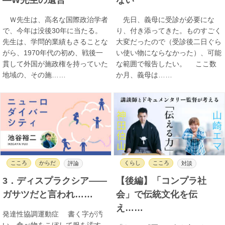
Ｗ先生は、高名な国際政治学者
先日、義母に受診が必要にな
で、今年は没後30年に当たる。
り、付き添ってきた。ものすごく
先生は、学問的業績もさることな
大変だったので（受診後二日ぐら
がら、1970年代の初め、戦後一
い使い物にならなかった）、可能
貫して外国が施政権を持っていた
な範囲で報告したい。 ここ数
地域の、その施……
か月、義母は……
こころ
からだ
くらし
こころ
評論
対談
3．ディスプラクシア――
【後編】「コンプラ社
ガサツだと言われ……
会」で伝統文化を伝
え……
発達性協調運動症 書く字が汚
い。食べ物をこぼして服を汚す。