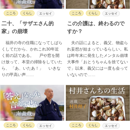
こころ
くらし
こころ
くらし
エッセイ
エッセイ
二十、「サザエさん的
この介護は、終わるので
家」の崩壊
すか？
福井の寺の住職になってしばら
夫の話によると、義父、物盗ら
くしてだから、かれこれ30年近
れ妄想が始まっているらしい。私
く前の話である。 戸や窓を開
は昨年末に発生したメンタル崩壊
け放って、本堂の掃除をしていた
大事件「おとうちゃんを捨てない
ら、 「あ、いたあ！」 いきな
で」以来、義父には一度も会って
りの甲高い声……
いないので……
こころ
くらし
こころ
くらし
エッセイ
エッセイ